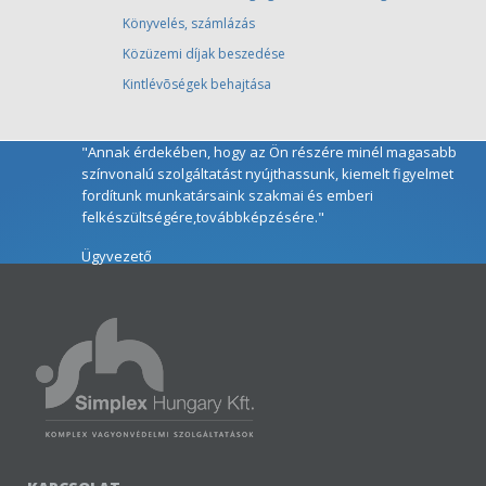
Könyvelés, számlázás
Közüzemi díjak beszedése
Kintlévõségek behajtása
"Annak érdekében, hogy az Ön részére minél magasabb
színvonalú szolgáltatást nyújthassunk, kiemelt figyelmet
fordítunk munkatársaink szakmai és emberi
felkészültségére,továbbképzésére."
Ügyvezető