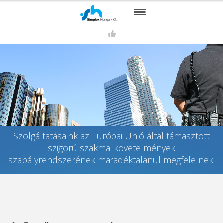
RÓLUNK
SZOLGÁLTATÁSAINK
KAPCSOLAT
REFERENCIÁINK
PARTNEREINK
Szolgáltatásaink az Európai Unió által támasztott
szigorú szakmai követelmények
HÍREK
szabályrendszerének maradéktalanul megfelelnek.
TÁMOGATÁS
GALÉRIA