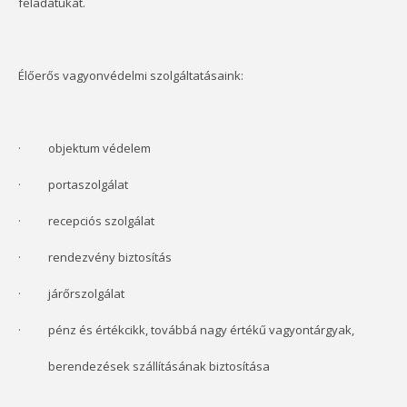
feladatukat.
Élőerős vagyonvédelmi szolgáltatásaink:
· objektum védelem
· portaszolgálat
· recepciós szolgálat
· rendezvény biztosítás
· járőrszolgálat
· pénz és értékcikk, továbbá nagy értékű vagyontárgyak,
berendezések szállításának biztosítása