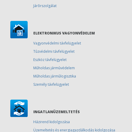
Járõrszolgálat
ELEKTRONIKUS VAGYONVÉDELEM
Vagyonvédelmi távfelügyelet
Tûzvédelmi távfelügyelet
Eszköz távfelügyelet
Mûholdas jármûvédelem
Mûholdas jármûlogisztika
Személy távfelügyelet
INGATLANÜZEMELTETÉS
Házirend kidolgozása
Üzemeltetés és energiagazdálkodás kidolgozása