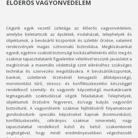
ÉLŐERŐS VAGYONVÉDELEM
Cégünk egyik vezető üzletága az élőerős vagyonvédelem,
amelybe beletartozik az épületek, irodaházak, telephelyek és
objektumok, a bevásárló központok és üzlettér őrzése, valamint
rendezvények magas színvonalú biztosítása. Megbízásainkat
egyedi, egyénre szabott biztonsági kockázatfelmérés előzi meg és
szakmai tapasztalataink figyelembe vételével teszünk javaslatot a
megbízónak a maximális védettségi szint eléréséhez szükséges
technikai és szervezési megoldásokra. A bevásárlóközpontok,
bankok, üzletterek őrzésénél kimagasló állóképességű,
monotonitást tűrő, stressz- és konfliktuskezelési készséggel
rendelkező személy- és vagyonőr képzettségű munkatársaink
legmagasabb szaktudással végzik feladatukat. Telephelyek,
objektumok őrzésére fegyveres, és/vagy kutyás vagyonőrt
biztosítunk. A vagyonőreink szakmai fejlődéséről folyamatosan
gondoskodunk: speciális képzéseket kapnak (kommunikáció,
konfliktuskezelés, célirányos szakmai ismeretek), nagy
tapasztalattal rendelkező külső és belső szakemberek
segítségével, hogy minél eredményesebben végezhessék